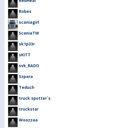
RedHeal
Robes
scaniagirl
ScaniaTW
sk1p33r
sKiTT
svk_RADO
Szpara
Teduch
truck spotter`s
truckstar
Woozzaa