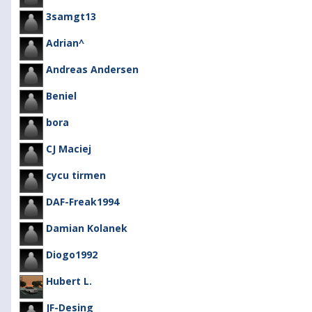
3samgt13
Adrian^
Andreas Andersen
Beniel
bora
CJ Maciej
cycu tirmen
DAF-Freak1994
Damian Kolanek
Diogo1992
Hubert L.
JF-Desing