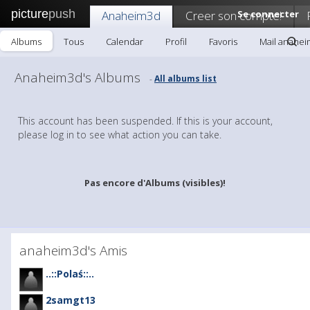
picture
push
Anaheim3d
Creer son compte!
Se connecter
Albums
Tous
Calendar
Profil
Favoris
Mail anahe
Anaheim3d's Albums
All albums list
-
This account has been suspended. If this is your account,
please log in to see what action you can take.
Pas encore d'Albums (visibles)!
anaheim3d's Amis
..::Polaś::..
2samgt13